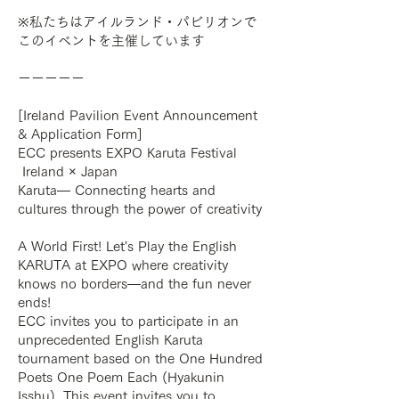
※私たちはアイルランド・パビリオンで
このイベントを主催しています
ーーーーー
[Ireland Pavilion Event Announcement
& Application Form]
ECC presents EXPO Karuta Festival
Ireland × Japan
Karuta— Connecting hearts and
cultures through the power of creativity
A World First! Let's Play the English
KARUTA at EXPO where creativity
knows no borders—and the fun never
ends!
ECC invites you to participate in an
unprecedented English Karuta
tournament based on the One Hundred
Poets One Poem Each (Hyakunin
Isshu). This event invites you to