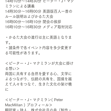
14時10分～14時30分 ピーター・J・マク
ミランによる講義
14時30分～16時00分 英語版百人一首の
ルール説明およびかるた大会
16時00分〜16時10分 閉会の挨拶
16時10分～16時30分 メディア取材対応
・かるた大会の進行は主に英語となりま
す。
・諸条件で各イベント内容を多少変更す
る可能性があります。
＜ピーター・J・マクミランが大会に掛け
る想い＞
両国に共有する自然を愛する心、文学に
よるつながり、伝統の共有を、国境を越
えて人々をつなぐ、生きた文化の架け橋
に
＜ピーター・J・マクミラン( Peter
MacMillan ) プロフィール＞
翻訳家・詩人。株式会社月の舟（制作・