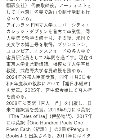
翻訳会社） 代表取締役。アーティストと
して「西斎」名義で版画の制作活動も行
なっている。
アイルランド国立大学ユニバーシティ・
カレッジ・ダブリンを首席で卒業後、同
大学院で哲学の修士号、その後、米国で
英文学の博士号を取得。プリンストン、
コロンビア、オクスフォードの各大学で
客員研究員として2年間を過ごす。現在は
東京大学非常勤講師、相模女子大学客員
教授、武蔵野大学客員教授を務める。
2024年外務大臣賞受賞。同年11月3日令
和6年度秋の叙勲において「旭日小綬章」
を受章。2025年、宮中歌会始にて召人控
を務める。
2008年に英訳『百人一首』を出版し、日
米で翻訳賞を受賞。2016年9月には英訳
『The Tales of Ise』(伊勢物語)、2017年
には英訳『One Hundred Poets One
Poem Each（新訳）』の2冊がPenguin
Booksより出版される。2011年にはイタ